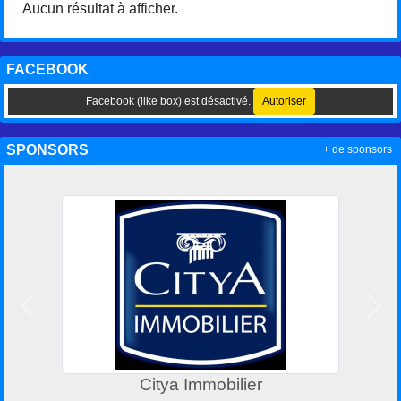
Aucun résultat à afficher.
FACEBOOK
Facebook (like box) est désactivé.
Autoriser
SPONSORS
+ de sponsors
Précedent
Suiv
Citya Immobilier