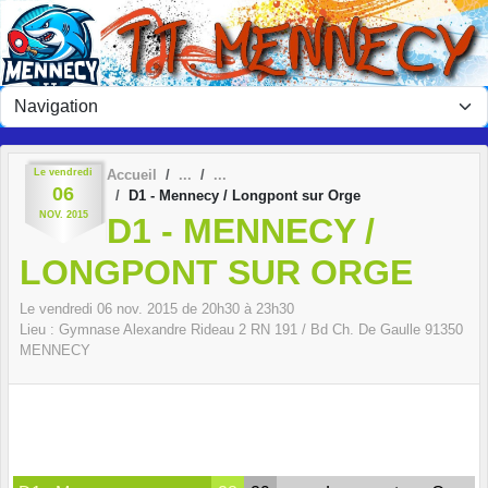
Panneau de gestion des cookies
Le
vendredi
Accueil
06
D1 - Mennecy / Longpont sur Orge
NOV.
2015
D1 - MENNECY /
LONGPONT SUR ORGE
Le
vendredi
06
nov.
2015
de 20h30 à 23h30
Lieu :
Gymnase Alexandre Rideau 2 RN 191 / Bd Ch. De Gaulle
91350
MENNECY