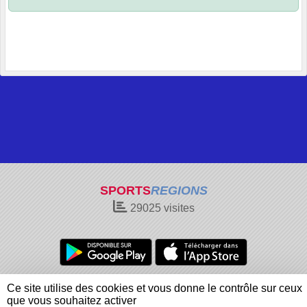
SPORTS
REGIONS
29025
visites
Charte cookies
Gestion des cookies
Ce site utilise des cookies et vous donne le contrôle sur ceux
Informations légales
Signaler un contenu inapproprié
que vous souhaitez activer