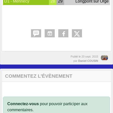
D1 - Mennecy
28
29
Longpont sur Orge
Publié le
20 sept. 2015
par
Daniel COUSIN
COMMENTEZ L’ÉVÈNEMENT
Connectez-vous
pour pouvoir participer aux
commentaires.