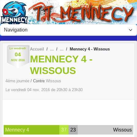
Panneau de gestion des cookies
Le
vendredi
Accueil
Mennecy 4 - Wissous
04
MENNECY 4 -
NOV.
2016
WISSOUS
4ème journée
/ Contre
Wissous
Le
vendredi
04
nov.
2016
de 20h30 à 23h30
Mennecy 4
37
23
Wissous