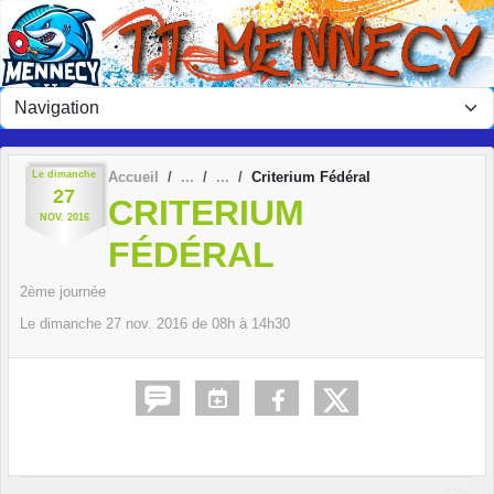
Panneau de gestion des cookies
Le
dimanche
Accueil
Criterium Fédéral
27
CRITERIUM
NOV.
2016
FÉDÉRAL
2ème journée
Le
dimanche
27
nov.
2016
de 08h à 14h30