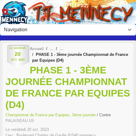
Panneau de gestion des cookies
Le
vendredi
Accueil
20
PHASE 1 - 3ème journée Championnat de France
par Equipes (D4)
OCT.
2023
PHASE 1 - 3ÈME
JOURNÉE CHAMPIONNAT
DE FRANCE PAR EQUIPES
(D4)
Championnat de France par Equipes, 3ème journée
/ Contre
PALAISEAU US
Le
vendredi
20
oct.
2023
Lieu :
Boulevard Charles de Gaulle
91540
mennecy