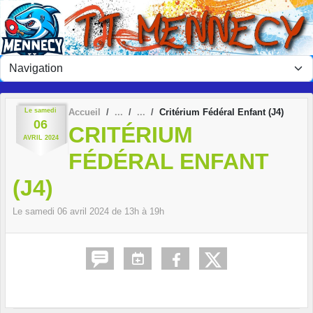
Panneau de gestion des cookies
Le
samedi
Accueil
Critérium Fédéral Enfant (J4)
06
CRITÉRIUM
AVRIL
2024
FÉDÉRAL ENFANT
(J4)
Le
samedi
06
avril
2024
de 13h à 19h