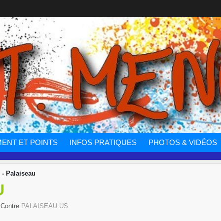
ENT ET POINTS
INFOS PRATIQUES
PHOTOS & VIDÉOS
 - Palaiseau
U
 Contre
PALAISEAU US