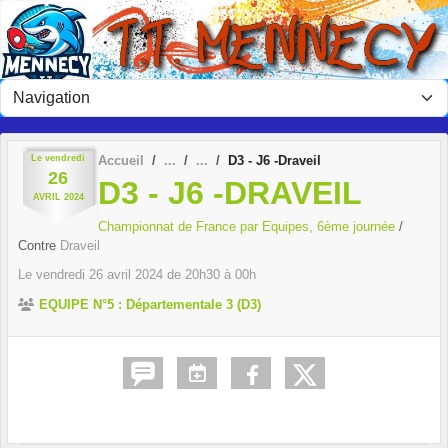
Panneau de gestion des cookies
Le
vendredi
Accueil
D3 - J6 -Draveil
26
D3 - J6 -DRAVEIL
AVRIL
2024
Championnat de France par Equipes, 6ème journée
/
Contre
Draveil
Le
vendredi
26
avril
2024
de 20h30 à 00h
EQUIPE N°5 : Départementale 3 (D3)