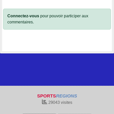
Connectez-vous
pour pouvoir participer aux
commentaires.
SPORTS
REGIONS
29043
visites